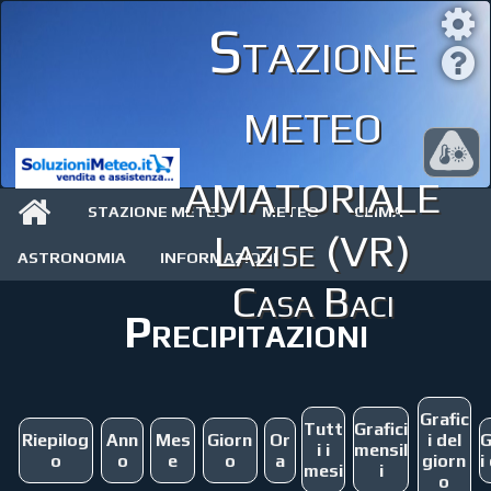
Stazione
meteo
amatoriale
STAZIONE METEO
METEO
CLIMA
Lazise (VR)
ASTRONOMIA
INFORMAZIONI
Casa Baci
Precipitazioni
Grafic
Tutt
Grafici
Riepilog
Ann
Mes
Giorn
Or
i del
G
i i
mensil
o
o
e
o
a
giorn
i
mesi
i
o