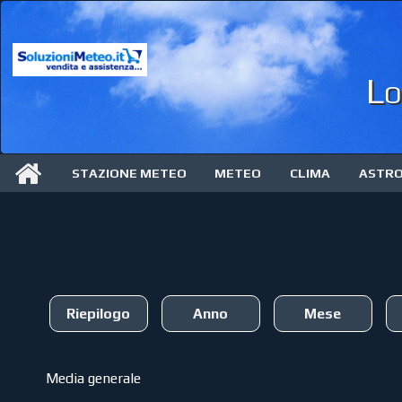
Lo
STAZIONE METEO
METEO
CLIMA
ASTR
Riepilogo
Anno
Mese
Media generale