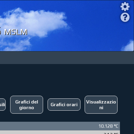
5 mslm
Grafici del
Visualizzazio
ili
Grafici orari
giorno
ni
10.128 °C