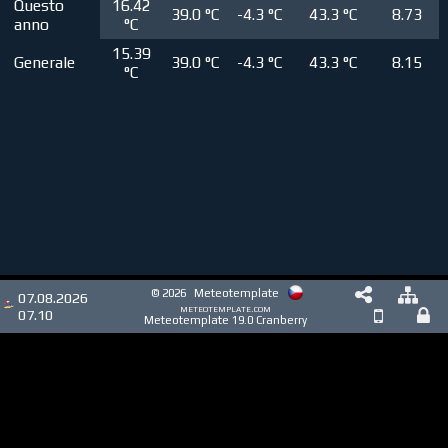
Questo
16.42
39.0 °C
-4.3 °C
43.3 °C
8.73
anno
°C
15.39
Generale
39.0 °C
-4.3 °C
43.3 °C
8.15
°C
© 2026
Meteotemplate
07.08.2026
meteotemplate.com
07.10
Meteotemplate 19.0 Cranberry