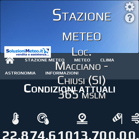
Stazione
meteo
Loc.
STAZIONE METEO
METEO
CLIMA
Macciano -
ASTRONOMIA
INFORMAZIONI
Chiusi (SI)
Condizioni attuali
365 mslm
22.8
74.6
1013.70
0.0
0