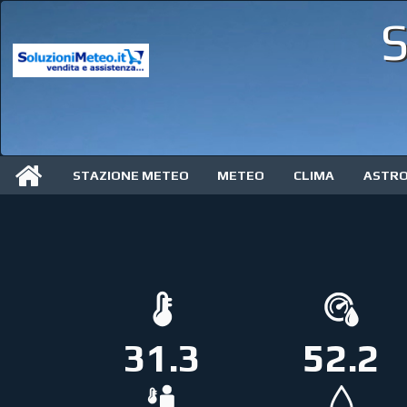
S
STAZIONE METEO
METEO
CLIMA
ASTR
31.3
52.2