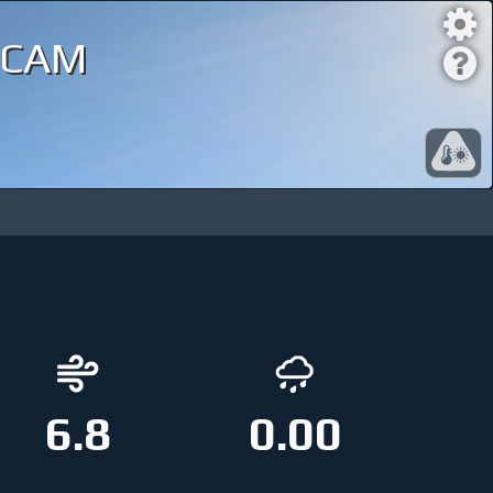
bcam
6.8
0.00