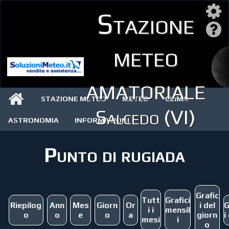
Stazione
meteo
amatoriale
STAZIONE METEO
METEO
CLIMA
Salcedo (VI)
ASTRONOMIA
INFORMAZIONI
Punto di rugiada
Grafic
Tutt
Grafici
Riepilog
Ann
Mes
Giorn
Or
i del
G
i i
mensil
o
o
e
o
a
giorn
i
mesi
i
o