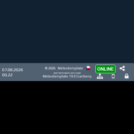
© 2026
Meteotemplate
ONLINE
07.08.2026
meteotemplate.com
00.22
Meteotemplate 19.0 Cranberry