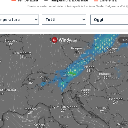
Temperatura
Temperatura apparente
Differenza
Stazione meteo amatoriale di Aviosperficie Luciano Narder Salgareda -TV-