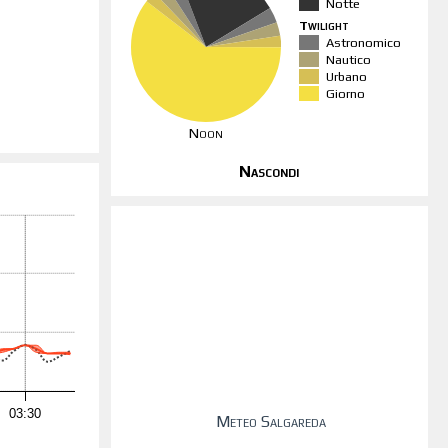
Notte
Twilight
Astronomico
Nautico
Urbano
Giorno
Noon
Nascondi
03:30
Meteo Salgareda