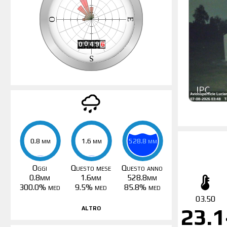
0.8 mm
0.8 mm
1.6 mm
1.6 mm
528.8 mm
528.8 mm
Oggi
Questo mese
Questo anno
0.8mm
1.6mm
528.8mm
300.0% med
9.5% med
85.8% med
03.50
altro
23.1