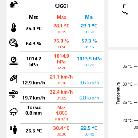
Oggi
C
Med
Max
Min
28.1 °C
23.1 °C
26.0 °C
00.15
03.50
75.0 %
57.3 %
64.3 %
03.50
01.15
1014.9
1014.2
1013.5 hPa
hPa
hPa
03.20
35 °C
02.20
21.1 km/h
12.9 km/h
3.6 km/h
01.10
Temperatura
30 °C
32.4 km/h
19.7 km/h
6.8 km/h
01.05
25 °C
Totale
Max
0.8 mm
4.800
mm/h
20 °C
30.4 °C
22.5 °C
00
26.6 °C
00.30
03.40