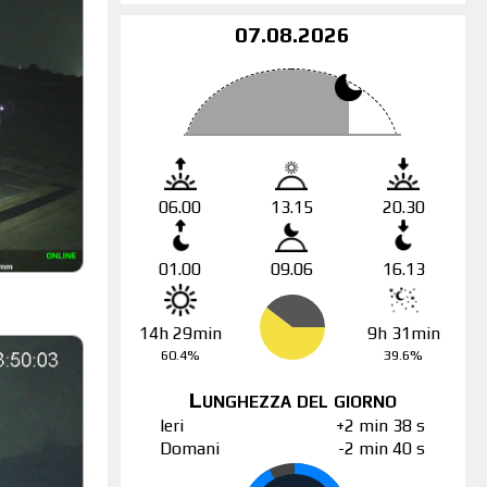
07.08.2026
06.00
13.15
20.30
01.00
09.06
16.13
14h 29min
9h 31min
60.4%
39.6%
Lunghezza del giorno
Ieri
+2 min 38 s
Domani
-2 min 40 s