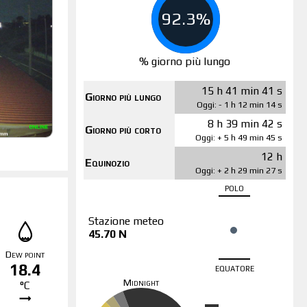
92.3%
% giorno più lungo
15 h 41 min 41 s
Giorno più lungo
Oggi: - 1 h 12 min 14 s
8 h 39 min 42 s
Giorno più corto
Oggi: + 5 h 49 min 45 s
12 h
Equinozio
Oggi: + 2 h 29 min 27 s
polo
Stazione meteo
45.70 N
Dew point
18.4
equatore
Midnight
°C