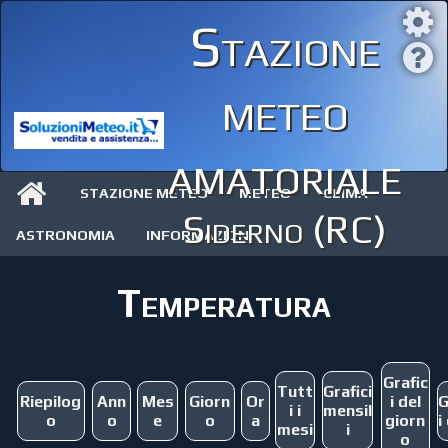
Stazione
meteo
amatoriale
STAZIONE METEO
METEO
CLIMA
Siderno (RC)
ASTRONOMIA
INFORMAZIONI
Temperatura
Grafic
Tutt
Grafici
Riepilog
Ann
Mes
Giorn
Or
i del
G
i i
mensil
o
o
e
o
a
giorn
i
mesi
i
o