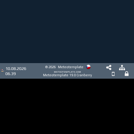
© 2026
Meteotemplate
10.08.2026
meteotemplate.com
06.39
Meteotemplate 19.0 Cranberry