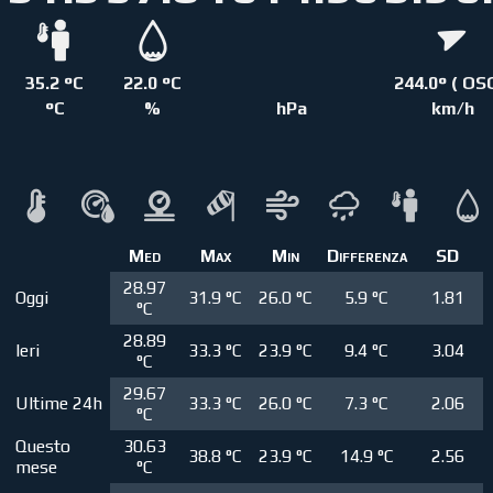
35.2 °C
22.0 °C
244.0° ( OS
°C
%
hPa
km/h
Med
Max
Min
Differenza
SD
28.97
Oggi
31.9 °C
26.0 °C
5.9 °C
1.81
°C
28.89
Ieri
33.3 °C
23.9 °C
9.4 °C
3.04
°C
29.67
Ultime 24h
33.3 °C
26.0 °C
7.3 °C
2.06
°C
Questo
30.63
38.8 °C
23.9 °C
14.9 °C
2.56
mese
°C