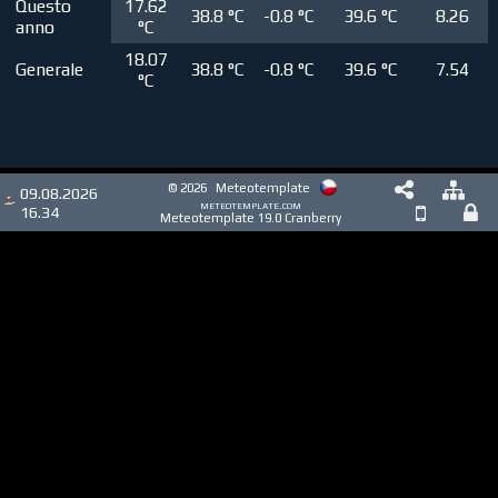
Questo
17.62
38.8 °C
-0.8 °C
39.6 °C
8.26
anno
°C
18.07
Generale
38.8 °C
-0.8 °C
39.6 °C
7.54
°C
© 2026
Meteotemplate
09.08.2026
meteotemplate.com
16.34
Meteotemplate 19.0 Cranberry