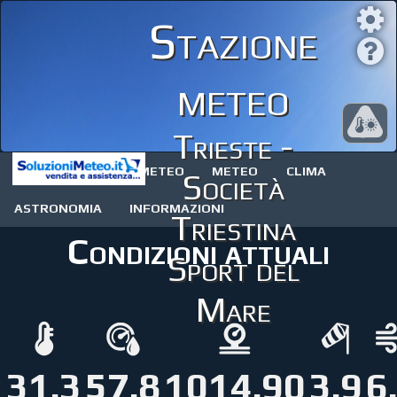
Stazione
meteo
Trieste -
STAZIONE METEO
METEO
CLIMA
Società
ASTRONOMIA
INFORMAZIONI
Triestina
Condizioni attuali
Sport del
Mare
31.3
57.8
1014.90
3.9
6