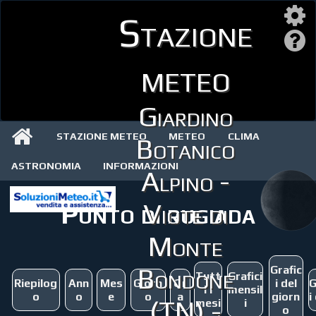
Stazione
meteo
Giardino
STAZIONE METEO
METEO
CLIMA
Botanico
ASTRONOMIA
INFORMAZIONI
Alpino -
Punto di rugiada
Viote di
Monte
Bondone
Grafic
Tutt
Grafici
Riepilog
Ann
Mes
Giorn
Or
i del
G
i i
mensil
o
o
e
o
a
giorn
i
(TN) -
mesi
i
o