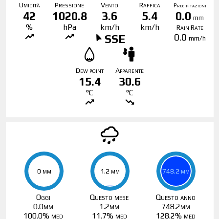
Umidità
Pressione
Vento
Raffica
Precipitazioni
42
1020.8
3.6
5.4
0.0
mm
%
hPa
km/h
km/h
Rain Rate
0.0
SSE
mm/h
Dew point
Apparente
15.4
30.6
°C
°C
0 mm
0 mm
1.2 mm
1.2 mm
748.2 mm
748.2 mm
Oggi
Questo mese
Questo anno
0.0mm
1.2mm
748.2mm
100.0% med
11.7% med
128.2% med