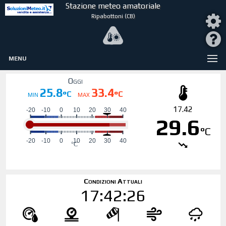
Stazione meteo amatoriale
Ripabottoni (CB)
MENU
Oggi
25.8
33.4
°C
°C
MIN
MAX
17.42
29.6
°C
Condizioni Attuali
17:42:26