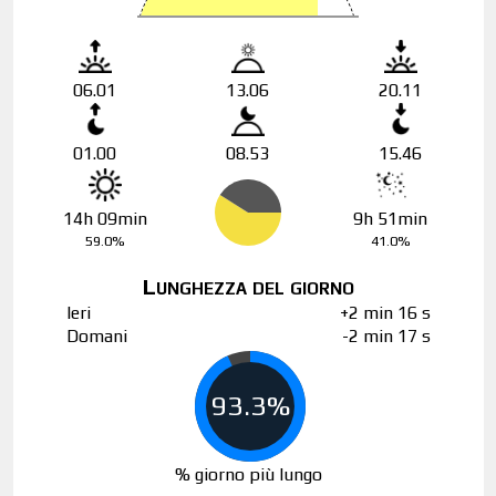
06.01
13.06
20.11
01.00
08.53
15.46
14h 09min
9h 51min
59.0%
41.0%
Lunghezza del giorno
Ieri
+2 min 16 s
Domani
-2 min 17 s
93.3%
% giorno più lungo