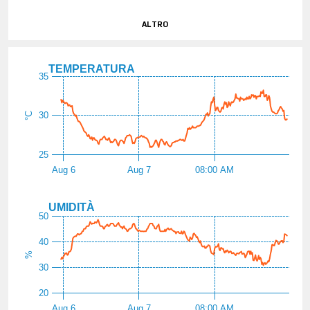
altro
TEMPERATURA
35
30
°C
25
Aug 6
Aug 7
08:00 AM
UMIDITÀ
50
40
%
30
20
Aug 6
Aug 7
08:00 AM