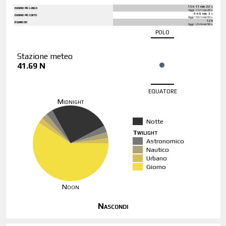
15 h 11 min 22 s
Giorno più lungo
Oggi: - 1 h 1 min 26 s
9 h 8 min 3 s
Giorno più corto
Oggi: + 5 h 1 min 53 s
12 h
Equinozio
Oggi: + 2 h 9 min 56 s
polo
Stazione meteo
41.69 N
equatore
Midnight
Notte
Twilight
Astronomico
Nautico
Urbano
Giorno
Noon
Nascondi