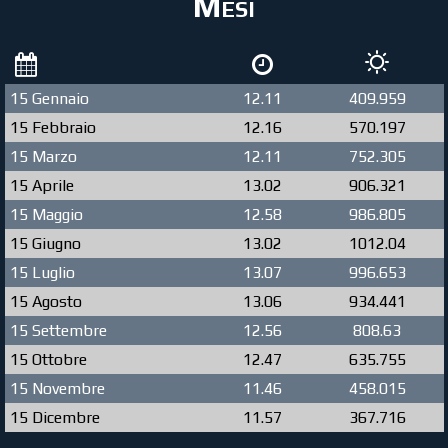
Mesi
15 Gennaio
12.11
409.959
15 Febbraio
12.16
570.197
15 Marzo
12.11
752.305
15 Aprile
13.02
906.321
15 Maggio
12.58
986.805
15 Giugno
13.02
1012.04
15 Luglio
13.07
996.653
15 Agosto
13.06
934.441
15 Settembre
12.56
808.63
15 Ottobre
12.47
635.755
15 Novembre
11.46
458.015
15 Dicembre
11.57
367.716