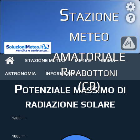
Stazione
meteo
amatoriale
STAZIONE METEO
METEO
CLIMA
Ripabottoni
ASTRONOMIA
INFORMAZIONI
(CB)
Potenziale massimo di
radiazione solare
1200
1000