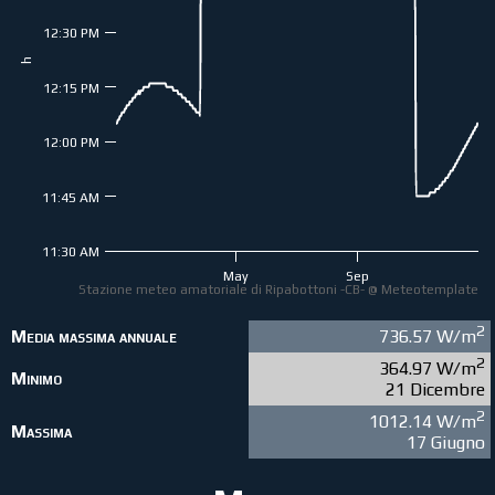
12:30 PM
h
12:15 PM
12:00 PM
11:45 AM
11:30 AM
May
Sep
Stazione meteo amatoriale di Ripabottoni -CB- @ Meteotemplate
2
Media massima annuale
736.57 W/m
2
364.97 W/m
Minimo
21 Dicembre
2
1012.14 W/m
Massima
17 Giugno