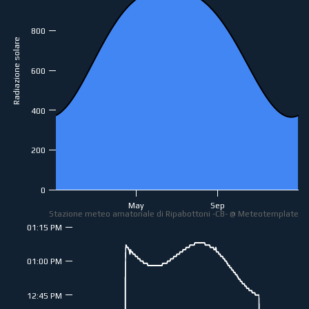
800
Radiazione solare
600
400
200
0
May
Sep
Stazione meteo amatoriale di Ripabottoni -CB- @ Meteotemplate
01:15 PM
01:00 PM
12:45 PM