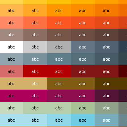
abc
abc
abc
abc
abc
abc
abc
abc
abc
abc
abc
abc
abc
abc
abc
abc
abc
abc
abc
abc
abc
abc
abc
abc
abc
abc
abc
abc
abc
abc
abc
abc
abc
abc
abc
abc
abc
abc
abc
abc
abc
abc
abc
abc
abc
abc
abc
abc
abc
abc