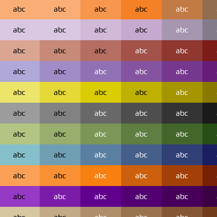
abc
abc
abc
abc
abc
abc
abc
abc
abc
abc
abc
abc
abc
abc
abc
abc
abc
abc
abc
abc
abc
abc
abc
abc
abc
abc
abc
abc
abc
abc
abc
abc
abc
abc
abc
abc
abc
abc
abc
abc
abc
abc
abc
abc
abc
abc
abc
abc
abc
abc