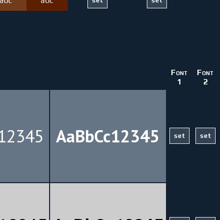
abc
abc
Font
Font
1
2
12345
AaBbCc12345