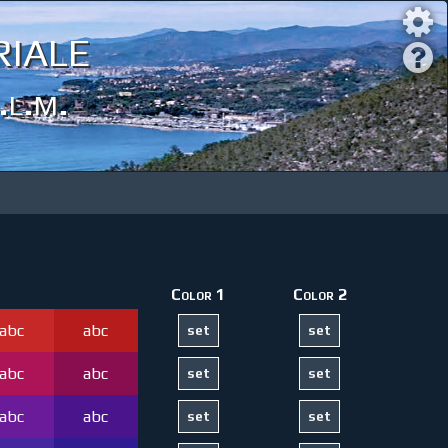
iale
.l.m.
Color 1
Color 2
abc
abc
abc
abc
abc
abc