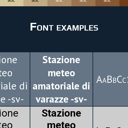
abc
abc
abc
abc
abc
Font examples
ione
Stazione
teo
meteo
AaBbCc
iale di
amatoriale di
e -sv-
varazze -sv-
ione
Stazione
teo
meteo