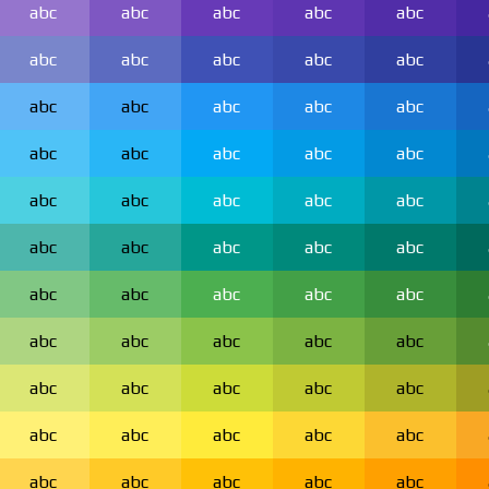
abc
abc
abc
abc
abc
abc
abc
abc
abc
abc
abc
abc
abc
abc
abc
abc
abc
abc
abc
abc
abc
abc
abc
abc
abc
abc
abc
abc
abc
abc
abc
abc
abc
abc
abc
abc
abc
abc
abc
abc
abc
abc
abc
abc
abc
abc
abc
abc
abc
abc
abc
abc
abc
abc
abc