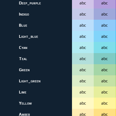
Deep_purple
abc
abc
Indigo
abc
abc
Blue
abc
abc
Light_blue
abc
abc
Cyan
abc
abc
Teal
abc
abc
Green
abc
abc
Light_green
abc
abc
Lime
abc
abc
Yellow
abc
abc
Amber
abc
abc