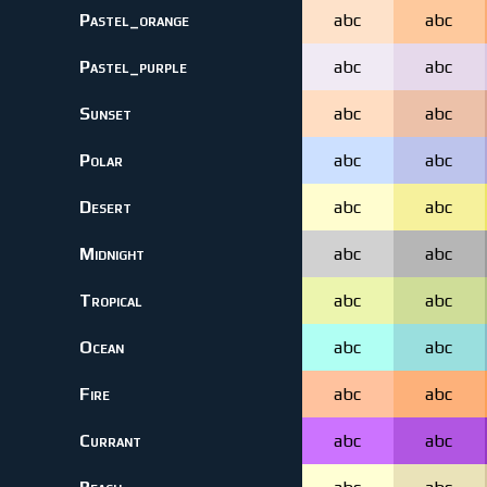
Pastel_orange
abc
abc
Pastel_purple
abc
abc
Sunset
abc
abc
Polar
abc
abc
Desert
abc
abc
Midnight
abc
abc
Tropical
abc
abc
Ocean
abc
abc
Fire
abc
abc
Currant
abc
abc