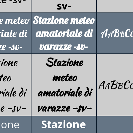
sv-
e meteo
Stazione meteo
iale di
amatoriale di
AaBbCc
e -sv-
varazze -sv-
ione
Stazione
teo
meteo
AaBbCc
iale di
amatoriale di
e -sv-
varazze -sv-
ione
Stazione