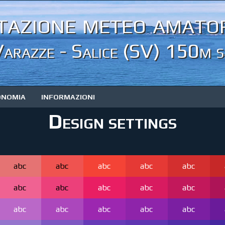
tazione meteo amator
arazze - Salice (SV) 150m s
ONOMIA
INFORMAZIONI
Design settings
abc
abc
abc
abc
abc
abc
abc
abc
abc
abc
abc
abc
abc
abc
abc