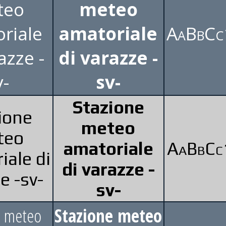
teo
meteo
riale
amatoriale
AaBbCc
azze -
di varazze -
v-
sv-
Stazione
ione
meteo
teo
amatoriale
AaBbCc
iale di
di varazze -
e -sv-
sv-
e meteo
Stazione meteo