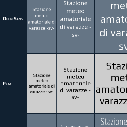
me
Stazione
Stazione
meteo
amato
meteo
amatoriale
Open Sans
amatoriale di
di varazze -
varazze -sv-
di var
sv-
s
Staz
Stazione
me
Stazione
meteo
meteo
amatoriale
Play
amatoriale di
amator
di varazze -
varazze -sv-
sv-
varazz
Stazion
Stazione meteo