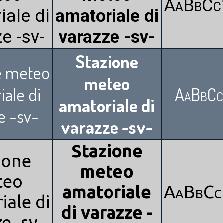
AaBbCc
iale di
amatoriale di
e -sv-
varazze -sv-
Stazione
e meteo
meteo
iale di
AaBbCc
amatoriale di
e -sv-
varazze -sv-
Stazione
ione
meteo
teo
amatoriale
AaBbCc
iale di
di varazze -
e -sv-