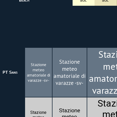
Beach
abc
abc
Staz
Stazione
me
Stazione
meteo
meteo
PT Sans
amatoriale di
amatoriale di
amator
varazze -sv-
varazze -sv-
varazz
Staz
Stazione
me
Stazione
meteo