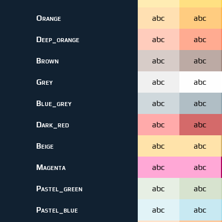
Orange
abc
abc
Deep_orange
abc
abc
Brown
abc
abc
Grey
abc
abc
Blue_grey
abc
abc
Dark_red
abc
abc
Beige
abc
abc
Magenta
abc
abc
Pastel_green
abc
abc
Pastel_blue
abc
abc