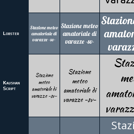
Stazion
Stazione meteo
Stazione meteo
amator
amatoriale di
Lobster
amatoriale di
varazze -sv-
varazze -sv-
varazz
Staz
Stazione
me
Stazione
meteo
meteo
Kaushan
Script
amatoriale di
amatoriale di
amator
varazze -sv-
varazze -sv-
varazz
Staz