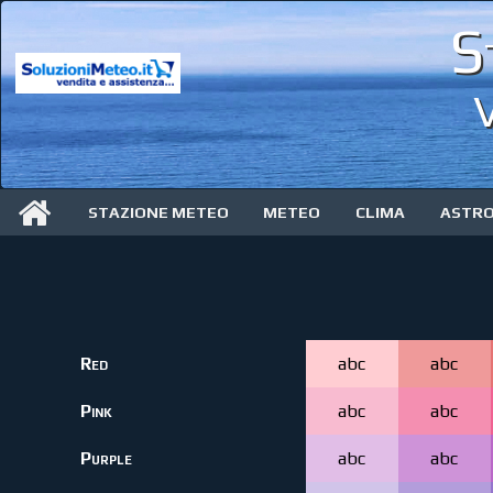
S
V
STAZIONE METEO
METEO
CLIMA
ASTR
Red
abc
abc
Pink
abc
abc
Purple
abc
abc