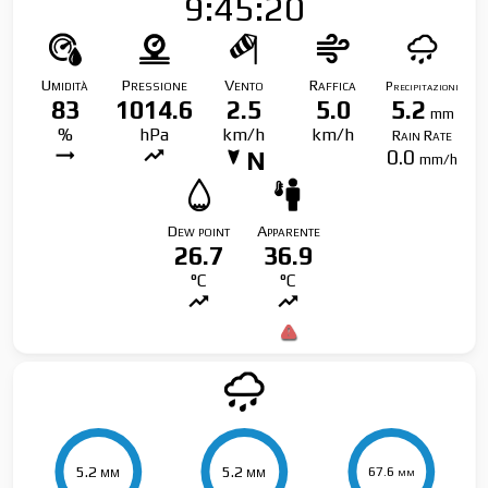
9:45:20
Umidità
Pressione
Vento
Raffica
Precipitazioni
83
1014.6
2.5
5.0
5.2
mm
%
hPa
km/h
km/h
Rain Rate
0.0
N
mm/h
Dew point
Apparente
26.7
36.9
°C
°C
5.2 mm
5.2 mm
5.2 mm
5.2 mm
67.6 mm
67.6 mm