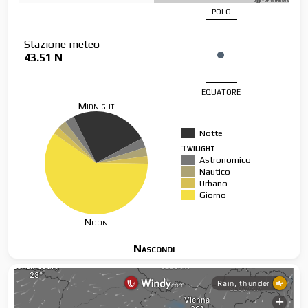
Oggi: + 2 h 15 min 59 s
polo
Stazione meteo
43.51 N
equatore
Midnight
Notte
Twilight
Astronomico
Nautico
Urbano
Giorno
Noon
Nascondi