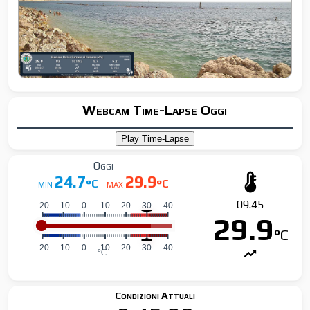
Webcam Time-Lapse Oggi
Oggi
24.7
29.9
°C
°C
MIN
MAX
09.45
29.9
°C
Condizioni Attuali