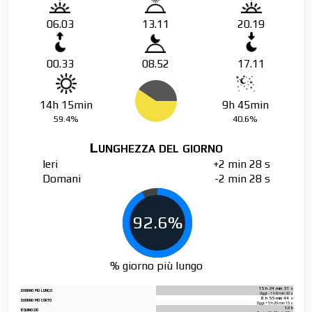
06.03
13.11
20.19
00.33
08.52
17.11
14h 15min
9h 45min
59.4%
40.6%
Lunghezza del giorno
Ieri
+2 min 28 s
Domani
-2 min 28 s
92.6%
% giorno più lungo
15 h 24 min 31 s
Giorno più lungo
Oggi: - 1 h 8 min 32 s
8 h 55 min 44 s
Giorno più corto
Oggi: + 5 h 20 min 15 s
12 h
Equinozio