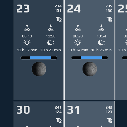
23
24
2
234
235
131
130
06:19
19:56
06:20
19:54
0
13 h 37 min
10 h 23 min
13 h 34 min
10 h 26 min
13 h
30
31
241
242
124
123