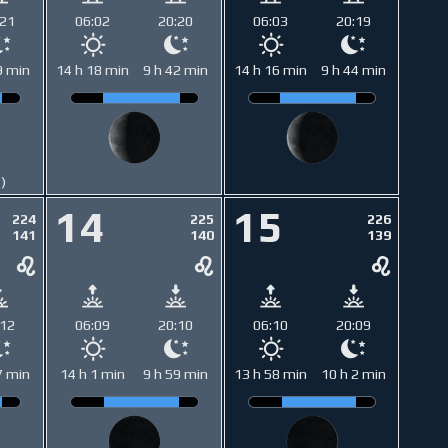
:21
06:02
20:20
06:03
20:19
9 min
14 h 18 min
9 h 42 min
14 h 16 min
9 h 44 min
1)
14
15
224
225
226
141
140
139
:12
06:09
20:10
06:10
20:09
7 min
14 h 1 min
9 h 59 min
13 h 58 min
10 h 2 min