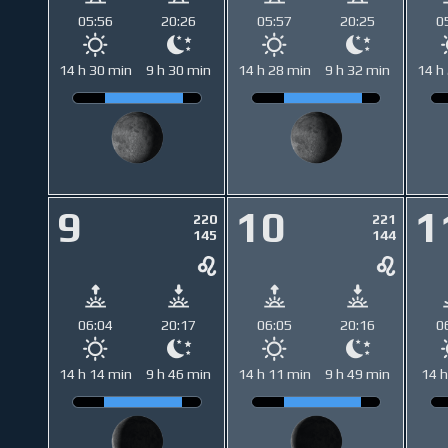
05:56
20:26
05:57
20:25
0
14 h 30 min
9 h 30 min
14 h 28 min
9 h 32 min
14 h
9
10
1
220
221
145
144
06:04
20:17
06:05
20:16
0
14 h 14 min
9 h 46 min
14 h 11 min
9 h 49 min
14 h