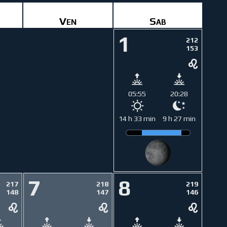
Ven
Sab
1
212
153
05:55
20:28
14 h 33 min
9 h 27 min
7
8
217
218
219
148
147
146