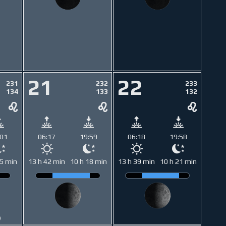
21
22
231
232
233
134
133
132
:01
06:17
19:59
06:18
19:58
15 min
13 h 42 min
10 h 18 min
13 h 39 min
10 h 21 min
)