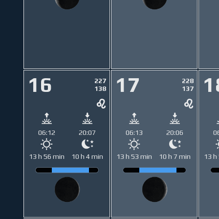
16
17
1
227
228
138
137
06:12
20:07
06:13
20:06
0
13 h 56 min
10 h 4 min
13 h 53 min
10 h 7 min
13 h