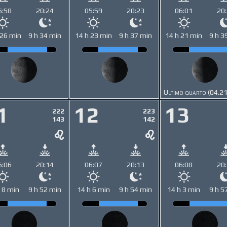
5:58
20:24
05:59
20:23
06:01
20
 26 min
9 h 34 min
14 h 23 min
9 h 37 min
14 h 21 min
9 h 3
Ultimo quarto (04.2
1
12
13
222
223
143
142
6:06
20:14
06:07
20:13
06:08
20
 8 min
9 h 52 min
14 h 6 min
9 h 54 min
14 h 3 min
9 h 5