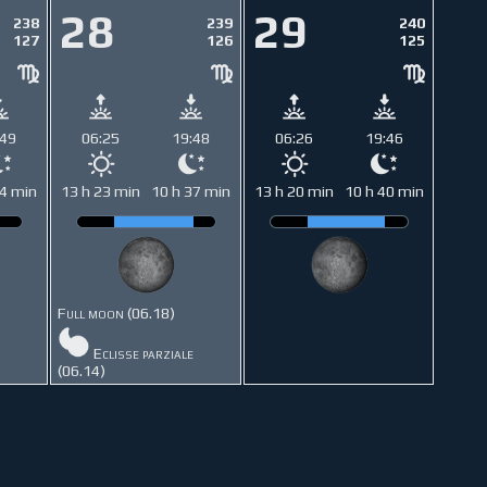
28
29
238
239
240
127
126
125
:49
06:25
19:48
06:26
19:46
34 min
13 h 23 min
10 h 37 min
13 h 20 min
10 h 40 min
Full moon (06.18)
Eclisse parziale
(06.14)