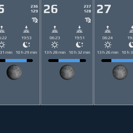
5
26
27
236
237
129
128
6:22
19:53
06:23
19:51
06:24
19
 31 min
10 h 29 min
13 h 28 min
10 h 32 min
13 h 26 min
10 h 