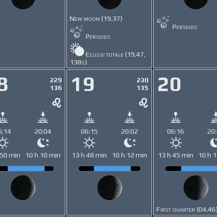
New moon (19.37)
Perseids
Perseids
Eclissi totale (19.47,
138s)
8
19
20
229
230
136
135
6:14
20:04
06:15
20:02
06:16
20
 50 min
10 h 10 min
13 h 48 min
10 h 12 min
13 h 45 min
10 h 
First quarter (04.46