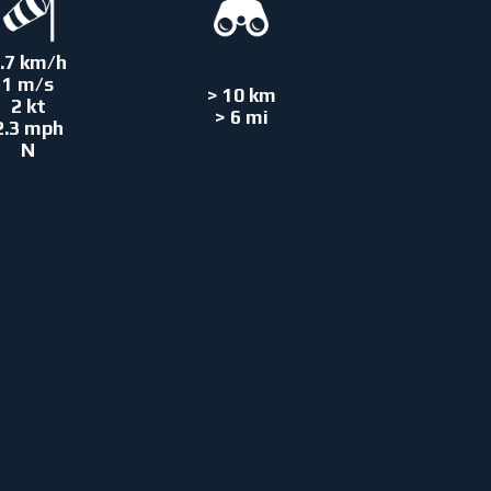
.7 km/h
1 m/s
> 10 km
2 kt
> 6 mi
2.3 mph
N