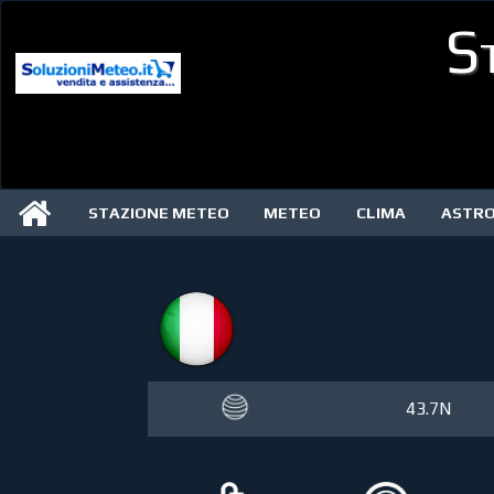
S
STAZIONE METEO
METEO
CLIMA
ASTR
43.7N