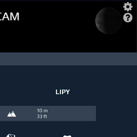
cam
LIPY
10 m
33 ft