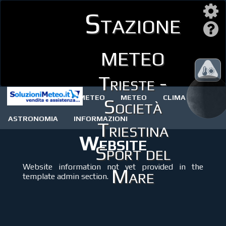
Stazione
meteo
Trieste -
STAZIONE METEO
METEO
CLIMA
Società
ASTRONOMIA
INFORMAZIONI
Triestina
Website
Sport del
Website information not yet provided in the
Mare
template admin section.