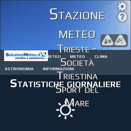
Stazione
meteo
Trieste -
STAZIONE METEO
METEO
CLIMA
Società
ASTRONOMIA
INFORMAZIONI
Triestina
Statistiche giornaliere
Sport del
Mare