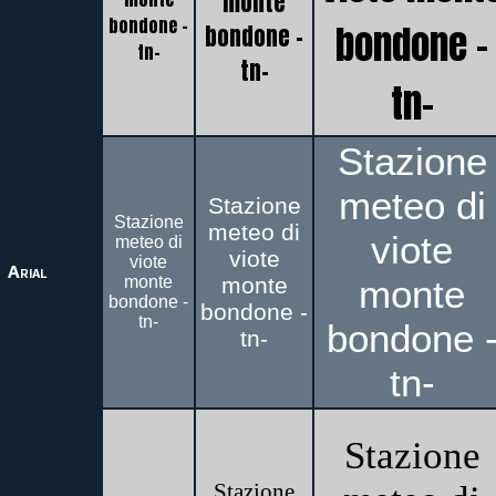
monte
bondone -
bondone -
bondone -
tn-
tn-
tn-
Stazione
meteo di
Stazione
Stazione
meteo di
viote
meteo di
viote
viote
Arial
monte
monte
monte
bondone -
bondone -
tn-
bondone 
tn-
tn-
Stazione
Stazione