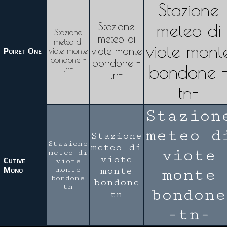
Stazione
meteo di
Stazione
Stazione
meteo di
meteo di
viote mont
viote monte
Poiret One
viote monte
bondone -
bondone -
bondone 
tn-
tn-
tn-
Stazion
meteo d
Stazione
Stazione
meteo di
viote
meteo di
viote
Cutive
viote
Mono
monte
monte
monte
bondone
bondone
-tn-
bondone
-tn-
-tn-