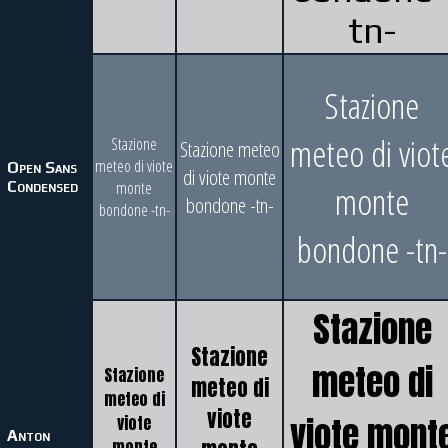
tn-
Stazione
meteo di viot
Stazione
Stazione meteo
meteo di viote
Open Sans
di viote monte
Condensed
monte
monte
bondone -tn-
bondone -tn-
bondone -tn-
Stazione
Stazione
meteo di
Stazione
meteo di
meteo di
viote
viote mont
viote
Anton
monte