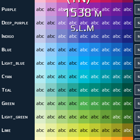
1538 m
Purple
abc
abc
abc
abc
abc
abc
abc
abc
abc
s.l.m
Deep_purple
abc
abc
abc
abc
abc
abc
abc
abc
abc
Indigo
abc
abc
abc
abc
abc
abc
abc
abc
abc
Blue
abc
abc
abc
abc
abc
abc
abc
abc
abc
Light_blue
abc
abc
abc
abc
abc
abc
abc
abc
abc
Cyan
abc
abc
abc
abc
abc
abc
abc
abc
abc
Teal
abc
abc
abc
abc
abc
abc
abc
abc
abc
Green
abc
abc
abc
abc
abc
abc
abc
abc
abc
Light_green
abc
abc
abc
abc
abc
abc
abc
abc
abc
Lime
abc
abc
abc
abc
abc
abc
abc
abc
abc