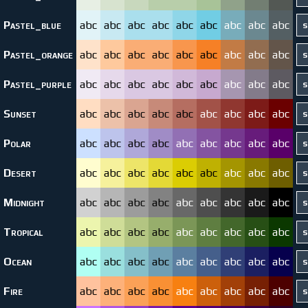
Pastel_blue
abc
abc
abc
abc
abc
abc
abc
abc
abc
Pastel_orange
abc
abc
abc
abc
abc
abc
abc
abc
abc
Pastel_purple
abc
abc
abc
abc
abc
abc
abc
abc
abc
Sunset
abc
abc
abc
abc
abc
abc
abc
abc
abc
Polar
abc
abc
abc
abc
abc
abc
abc
abc
abc
Desert
abc
abc
abc
abc
abc
abc
abc
abc
abc
Midnight
abc
abc
abc
abc
abc
abc
abc
abc
abc
Tropical
abc
abc
abc
abc
abc
abc
abc
abc
abc
Ocean
abc
abc
abc
abc
abc
abc
abc
abc
abc
Fire
abc
abc
abc
abc
abc
abc
abc
abc
abc