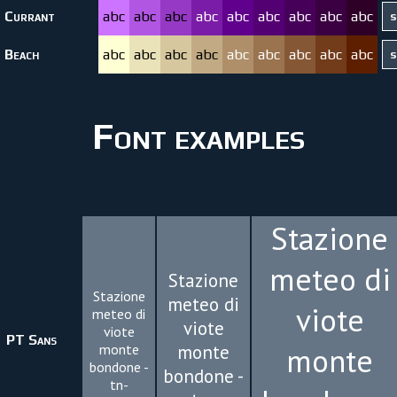
Currant
abc
abc
abc
abc
abc
abc
abc
abc
abc
Beach
abc
abc
abc
abc
abc
abc
abc
abc
abc
Font examples
Stazione
meteo di
Stazione
Stazione
meteo di
viote
meteo di
viote
viote
PT Sans
monte
monte
monte
bondone -
bondone -
tn-