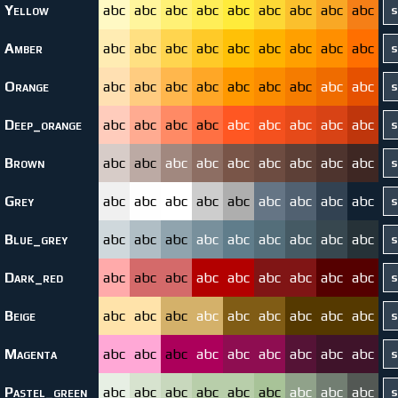
Yellow
abc
abc
abc
abc
abc
abc
abc
abc
abc
Amber
abc
abc
abc
abc
abc
abc
abc
abc
abc
Orange
abc
abc
abc
abc
abc
abc
abc
abc
abc
Deep_orange
abc
abc
abc
abc
abc
abc
abc
abc
abc
Brown
abc
abc
abc
abc
abc
abc
abc
abc
abc
Grey
abc
abc
abc
abc
abc
abc
abc
abc
abc
Blue_grey
abc
abc
abc
abc
abc
abc
abc
abc
abc
Dark_red
abc
abc
abc
abc
abc
abc
abc
abc
abc
Beige
abc
abc
abc
abc
abc
abc
abc
abc
abc
Magenta
abc
abc
abc
abc
abc
abc
abc
abc
abc
Pastel_green
abc
abc
abc
abc
abc
abc
abc
abc
abc