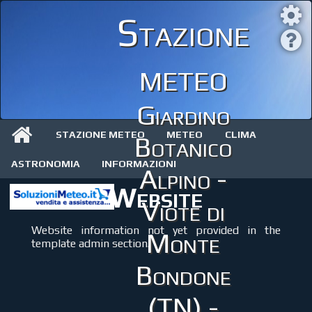
Stazione
meteo
Giardino
STAZIONE METEO
METEO
CLIMA
Botanico
ASTRONOMIA
INFORMAZIONI
Alpino -
Website
Viote di
Website information not yet provided in the
Monte
template admin section.
Bondone
(TN) -