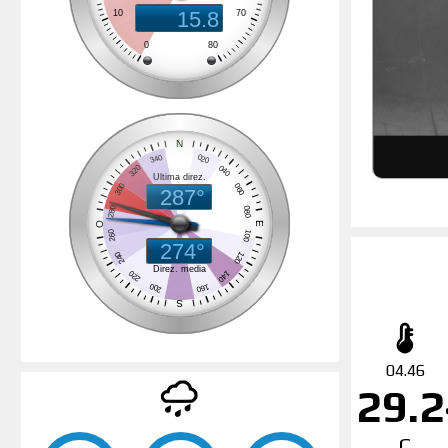
04.46
29.2
C