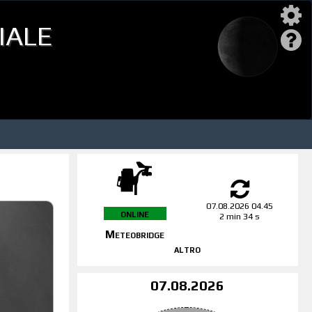
iale
07.08.2026 04.45
online
2 min 34 s
Meteobridge
altro
07.08.2026