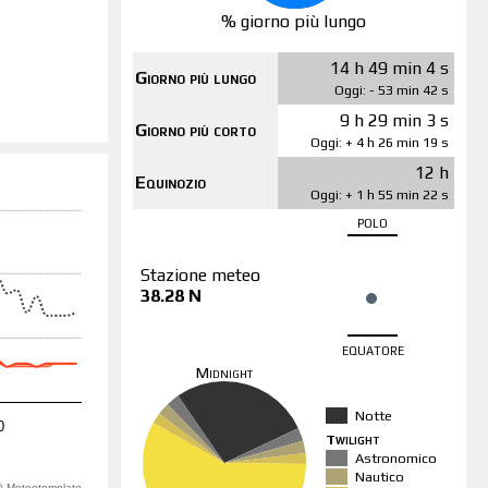
% giorno più lungo
14 h 49 min 4 s
Giorno più lungo
Oggi: - 53 min 42 s
9 h 29 min 3 s
Giorno più corto
Oggi: + 4 h 26 min 19 s
12 h
Equinozio
Oggi: + 1 h 55 min 22 s
polo
Stazione meteo
38.28 N
equatore
Midnight
Notte
0
Twilight
Astronomico
Nautico
 @ Meteotemplate