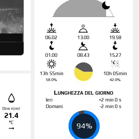
06.02
13.00
19.58
01.00
08.43
15.27
13h 55min
10h 05min
58.0%
42.0%
Lunghezza del giorno
Ieri
+2 min 0 s
Domani
-2 min 0 s
Dew point
21.4
°C
94%