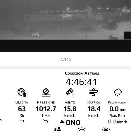
altro
Condizioni Attuali
4:46:41
Umidità
Pressione
Vento
Raffica
Precipitazioni
63
1012.7
15.8
18.4
0.0
mm
%
hPa
km/h
km/h
Rain Rate
°
0.0
ONO
mm/h