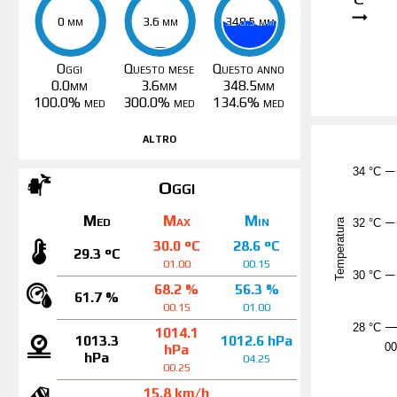
0 mm
0 mm
3.6 mm
3.6 mm
348.5 mm
348.5 mm
Oggi
Questo mese
Questo anno
0.0mm
3.6mm
348.5mm
100.0% med
300.0% med
134.6% med
altro
34 °C
Oggi
Med
Max
Min
Temperatura
32 °C
30.0 °C
28.6 °C
29.3 °C
01.00
00.15
30 °C
68.2 %
56.3 %
61.7 %
00.15
01.00
28 °C
1014.1
1013.3
1012.6 hPa
00
hPa
hPa
04.25
00.25
15.8 km/h