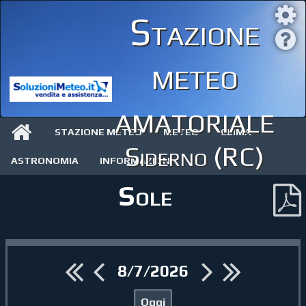
Stazione
meteo
amatoriale
STAZIONE METEO
METEO
CLIMA
Siderno (RC)
ASTRONOMIA
INFORMAZIONI
Sole
8/7/2026